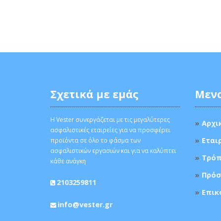
Σχετικά με εμάς
Μεν
Η Vester συνεργάζεται με τις μεγαλύτερες
Αρχι
ασφαλιστικές εταιρείες για να προσφέρει
Εται
προϊόντα σε όλο το φάσμα των
ασφαλιστικών εργασιών και για να καλύπτει
Τρόπ
κάθε ανάγκη
Πρόσ
2103259811
Επικ
info@vester.gr