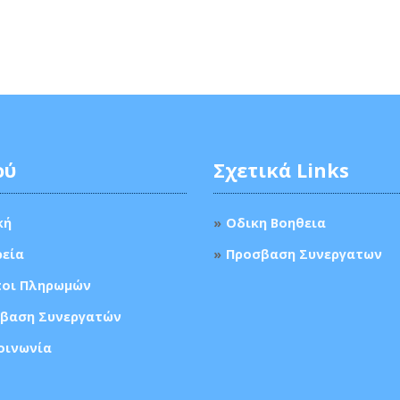
ού
Σχετικά Links
κή
Οδικη Βοηθεια
ρεία
Προσβαση Συνεργατων
οι Πληρωμών
βαση Συνεργατών
οινωνία