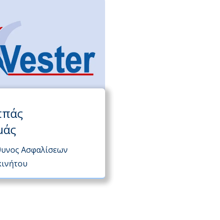
ππάς
μάς
θυνος Ασφαλίσεων
κινήτου