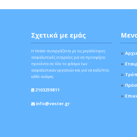
Σχετικά με εμάς
Μεν
Η Vester συνεργάζεται με τις μεγαλύτερες
Αρχι
ασφαλιστικές εταιρείες για να προσφέρει
Εται
προϊόντα σε όλο το φάσμα των
ασφαλιστικών εργασιών και για να καλύπτει
Τρόπ
κάθε ανάγκη
Πρόσ
2103259811
Επικ
info@vester.gr