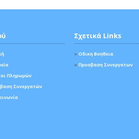
ού
Σχετικά Links
κή
Οδικη Βοηθεια
ρεία
Προσβαση Συνεργατων
οι Πληρωμών
βαση Συνεργατών
οινωνία